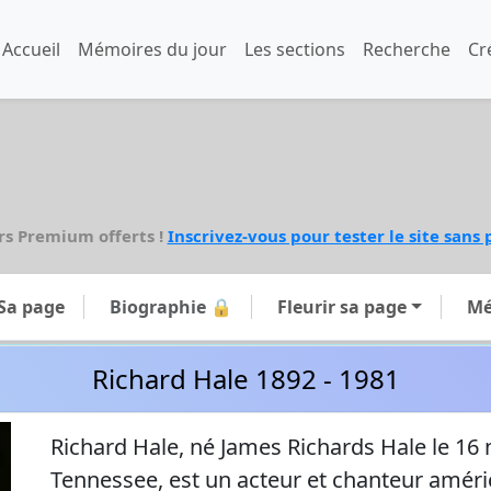
Accueil
Mémoires du jour
Les sections
Recherche
Cr
rs Premium offerts !
Inscrivez-vous pour tester le site sans 
Sa page
Biographie 🔒
Fleurir sa page
Mé
Richard Hale 1892 - 1981
Richard Hale, né James Richards Hale le 16 
Tennessee, est un acteur et chanteur américa