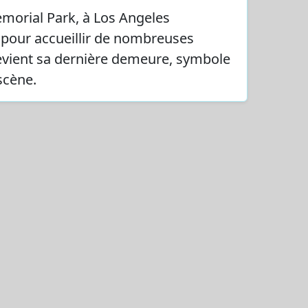
morial Park, à Los Angeles
té pour accueillir de nombreuses
evient sa dernière demeure, symbole
scène.