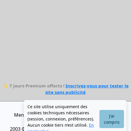
✨
7 jours Premium offerts !
Inscrivez-vous pour tester le
site sans publicité
Ce site utilise uniquement des
cookies techniques nécessaires
Mentions légales & Politique de confidentialité
J'ai
(session, connexion, préférences).
CGU
Contact
compris
Aucun cookie tiers n’est utilisé.
En
2003 © 2026 Au soleil levant – Tous droits réservés