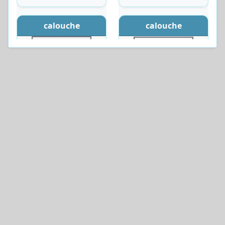
calouche
calouche
Déposée le :
Déposée le :
02-08-
02/08/2026
2026
Fane le :
13/09/2026
Fane le :
13-09-2026
calouche
calouche